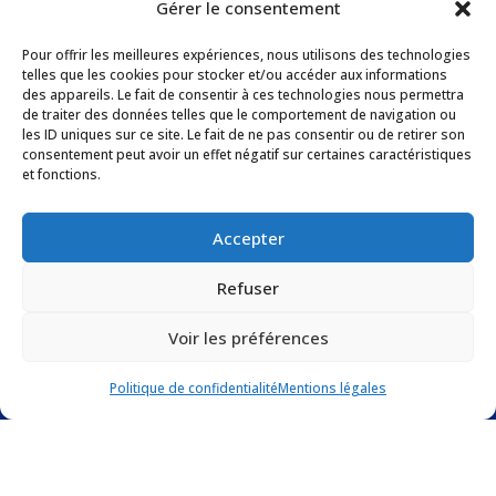
Gérer le consentement
Pour offrir les meilleures expériences, nous utilisons des technologies
Adresse
telles que les cookies pour stocker et/ou accéder aux informations
des appareils. Le fait de consentir à ces technologies nous permettra
11 Boulevard de la Grande Thumine – Parc d’Ariane,
de traiter des données telles que le comportement de navigation ou
les ID uniques sur ce site. Le fait de ne pas consentir ou de retirer son
Batiment E
consentement peut avoir un effet négatif sur certaines caractéristiques
13090 Aix-en-Provence – France
et fonctions.
Suivez nous
Accepter
Refuser
Voir les préférences
Politique de confidentialité
Mentions légales
Mentions légales
–
Politique de confidentialité
Site propulsé par Lucas Belpassi – Développeur web
indépendant