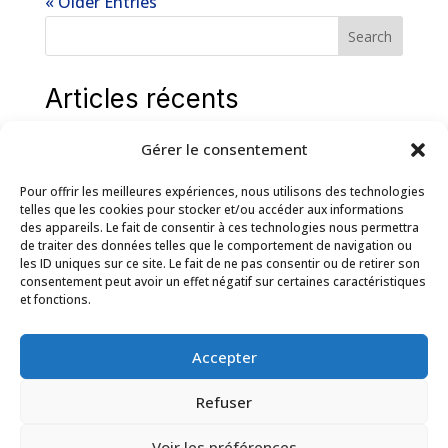
« Older Entries
Search
Articles récents
Short Circuit Ratio (SCR) analysis
Gérer le consentement
Hybrid power plant to supply the Tasiast gold
Pour offrir les meilleures expériences, nous utilisons des technologies
mine
telles que les cookies pour stocker et/ou accéder aux informations
des appareils. Le fait de consentir à ces technologies nous permettra
Participation in Data Center Sizing
de traiter des données telles que le comportement de navigation ou
les ID uniques sur ce site. Le fait de ne pas consentir ou de retirer son
Analysis of the Solar Hybridization Potential of
consentement peut avoir un effet négatif sur certaines caractéristiques
the Lom Pangar and Memve’ele Power Plants
et fonctions.
in Cameroon
Internship offers 2025
Accepter
Refuser
Commentaires récents
Voir les préférences